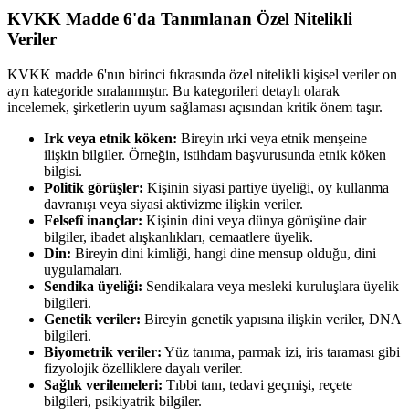
KVKK Madde 6'da Tanımlanan Özel Nitelikli
Veriler
KVKK madde 6'nın birinci fıkrasında özel nitelikli kişisel veriler on
ayrı kategoride sıralanmıştır. Bu kategorileri detaylı olarak
incelemek, şirketlerin uyum sağlaması açısından kritik önem taşır.
Irk veya etnik köken:
Bireyin ırki veya etnik menşeine
ilişkin bilgiler. Örneğin, istihdam başvurusunda etnik köken
bilgisi.
Politik görüşler:
Kişinin siyasi partiye üyeliği, oy kullanma
davranışı veya siyasi aktivizme ilişkin veriler.
Felsefî inançlar:
Kişinin dini veya dünya görüşüne dair
bilgiler, ibadet alışkanlıkları, cemaatlere üyelik.
Din:
Bireyin dini kimliği, hangi dine mensup olduğu, dini
uygulamaları.
Sendika üyeliği:
Sendikalara veya mesleki kuruluşlara üyelik
bilgileri.
Genetik veriler:
Bireyin genetik yapısına ilişkin veriler, DNA
bilgileri.
Biyometrik veriler:
Yüz tanıma, parmak izi, iris taraması gibi
fizyolojik özelliklere dayalı veriler.
Sağlık verilemeleri:
Tıbbi tanı, tedavi geçmişi, reçete
bilgileri, psikiyatrik bilgiler.