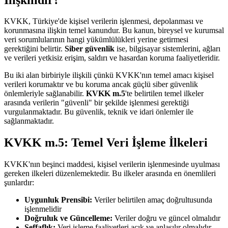
KVKK, Türkiye'de kişisel verilerin işlenmesi, depolanması ve
korunmasına ilişkin temel kanundur. Bu kanun, bireysel ve kurumsal
veri sorumlularının hangi yükümlülükleri yerine getirmesi
gerektiğini belirtir.
Siber güvenlik
ise, bilgisayar sistemlerini, ağları
ve verileri yetkisiz erişim, saldırı ve hasardan koruma faaliyetleridir.
Bu iki alan birbiriyle ilişkili çünkü KVKK'nın temel amacı kişisel
verileri korumaktır ve bu koruma ancak güçlü siber güvenlik
önlemleriyle sağlanabilir.
KVKK m.5
'te belirtilen temel ilkeler
arasında verilerin "güvenli" bir şekilde işlenmesi gerektiği
vurgulanmaktadır. Bu güvenlik, teknik ve idari önlemler ile
sağlanmaktadır.
KVKK m.5: Temel Veri İşleme İlkeleri
KVKK'nın beşinci maddesi, kişisel verilerin işlenmesinde uyulması
gereken ilkeleri düzenlemektedir. Bu ilkeler arasında en önemlileri
şunlardır:
Uygunluk Prensibi:
Veriler belirtilen amaç doğrultusunda
işlenmelidir
Doğruluk ve Güncelleme:
Veriler doğru ve güncel olmalıdır
Şeffaflık:
Veri işleme faaliyetleri açık ve anlaşılır olmalıdır