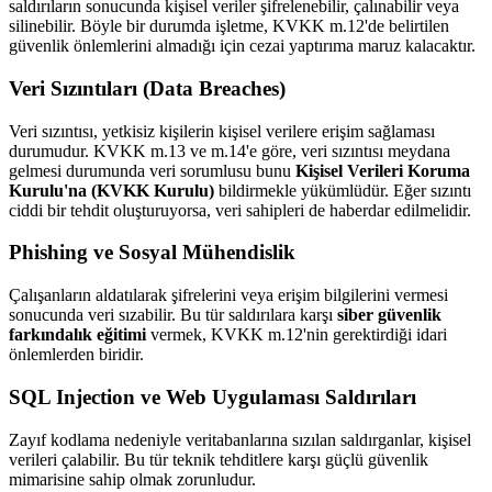
saldırıların sonucunda kişisel veriler şifrelenebilir, çalınabilir veya
silinebilir. Böyle bir durumda işletme, KVKK m.12'de belirtilen
güvenlik önlemlerini almadığı için cezai yaptırıma maruz kalacaktır.
Veri Sızıntıları (Data Breaches)
Veri sızıntısı, yetkisiz kişilerin kişisel verilere erişim sağlaması
durumudur. KVKK m.13 ve m.14'e göre, veri sızıntısı meydana
gelmesi durumunda veri sorumlusu bunu
Kişisel Verileri Koruma
Kurulu'na (KVKK Kurulu)
bildirmekle yükümlüdür. Eğer sızıntı
ciddi bir tehdit oluşturuyorsa, veri sahipleri de haberdar edilmelidir.
Phishing ve Sosyal Mühendislik
Çalışanların aldatılarak şifrelerini veya erişim bilgilerini vermesi
sonucunda veri sızabilir. Bu tür saldırılara karşı
siber güvenlik
farkındalık eğitimi
vermek, KVKK m.12'nin gerektirdiği idari
önlemlerden biridir.
SQL Injection ve Web Uygulaması Saldırıları
Zayıf kodlama nedeniyle veritabanlarına sızılan saldırganlar, kişisel
verileri çalabilir. Bu tür teknik tehditlere karşı güçlü güvenlik
mimarisine sahip olmak zorunludur.