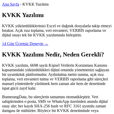
Ana Sayfa
› KVKK Yazılımı
KVKK Yazılımı
KVKK yükümlülüklerinizi Excel ve dağınık dosyalarla takip etmeyi
bırakın. Açık rıza toplama, veri envanteri, VERBİS raporlama ve
dijital onayı tek bir KVKK yazılımında birleştirin.
14 Gün Ücretsiz Deneyin →
KVKK Yazılımı Nedir, Neden Gerekli?
KVKK yazılımı, 6698 sayılı Kişisel Verilerin Korunması Kanunu
kapsamındaki yükümlülükleri dijital ortamda yönetmenizi sağlayan
bir uyumluluk platformudur. Aydınlatma metni sunma, açık rıza
toplama, veri envanteri tutma ve VERBİS raporlama gibi süreçleri
manuel yöntemlerle yürütmek hem zaman alır hem de denetimde
ispat gücü zayıf kalır.
BumerangData, bu süreçlerin tamamını otomatikleştirir. Veri
sahiplerinden e-posta, SMS ve WhatsApp üzerinden anında dijital
onay alır; her kaydı SHA-256 hash ve RFC 3161 uyumlu zaman
damgası ile mühürler. Böylece bir KVKK denetiminde veya